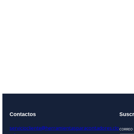
Contactos
Suscr
serviciocliente@herramientasparacontadores.clo
CORREO 